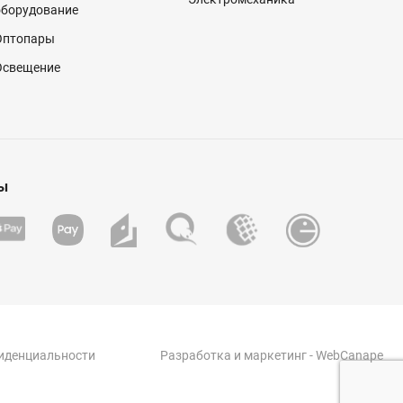
оборудование
Оптопары
Освещение
ы
иденциальности
Разработка
и
маркетинг
- WebCanape