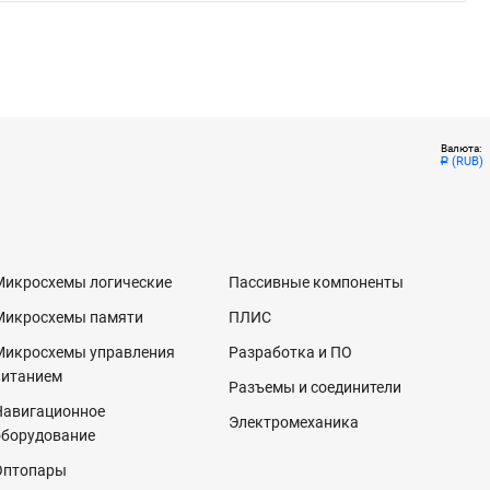
Валюта:
(RUB)
Р
Микросхемы логические
Пассивные компоненты
Микросхемы памяти
ПЛИС
Микросхемы управления
Разработка и ПО
питанием
Разъемы и соединители
Навигационное
Электромеханика
оборудование
Оптопары