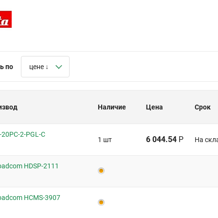
ь по
цене ↓
извод
Наличие
Цена
Срок
-20PC-2-PGL-C
6 044.54
Р
1 шт
На скл
oadcom HDSP-2111
oadcom HCMS-3907