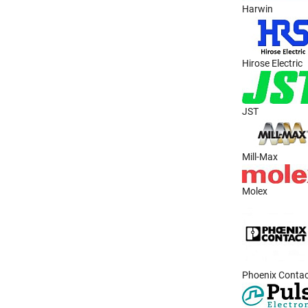
Harwin
Hirose Electric
JST
Mill-Max
Molex
Phoenix Conta