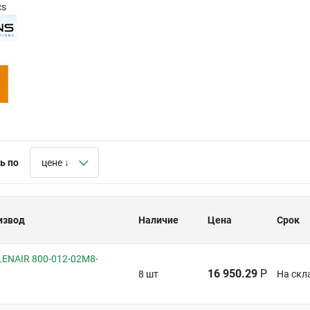
cs
ь по
цене ↓
извод
Наличие
Цена
Срок
ENAIR 800-012-02M8-
16 950.29
Р
8 шт
На скл