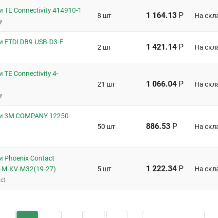
 TE Connectivity 414910-1
1 164.13
Р
8 шт
На скл
y
и FTDI DB9-USB-D3-F
1 421.14
Р
2 шт
На скл
 TE Connectivity 4-
1 066.04
Р
21 шт
На скл
y
и 3M COMPANY 12250-
886.53
Р
50 шт
На скл
 Phoenix Contact
1 222.34
Р
-M-KV-M32(19-27)
5 шт
На скл
ct