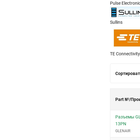
Pulse Electroni
Sullins
TE Connectivity
Сортироват
Part №/Про
Разъемы GL
13PN
GLENAIR