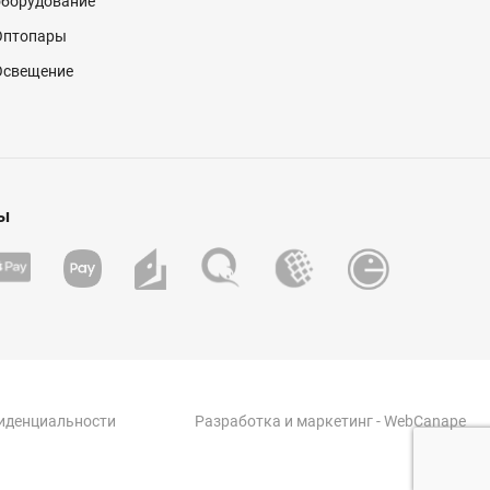
оборудование
Оптопары
Освещение
ы
иденциальности
Разработка
и
маркетинг
- WebCanape