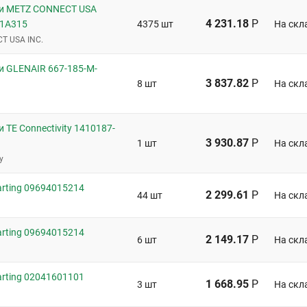
и METZ CONNECT USA
4 231.18
Р
61A315
4375 шт
На скл
T USA INC.
и GLENAIR 667-185-M-
3 837.82
Р
8 шт
На скл
 TE Connectivity 1410187-
3 930.87
Р
1 шт
На скл
y
rting 09694015214
2 299.61
Р
44 шт
На скл
rting 09694015214
2 149.17
Р
6 шт
На скл
rting 02041601101
1 668.95
Р
3 шт
На скл