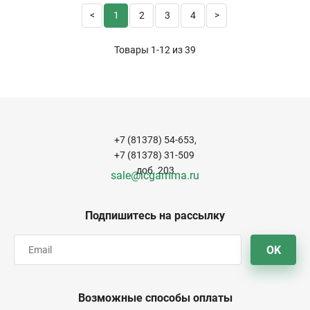
1
2
3
4
Товары 1-12 из
39
+7 (81378) 54-653,
+7 (81378) 31-509
доб. 203
sale@icgamma.ru
Подпишитесь на рассылку
OK
Возможные способы оплаты