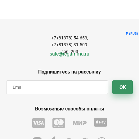
(RUB)
Р
+7 (81378) 54-653,
+7 (81378) 31-509
доб. 203
sale@icgamma.ru
Подпишитесь на рассылку
OK
Возможные способы оплаты