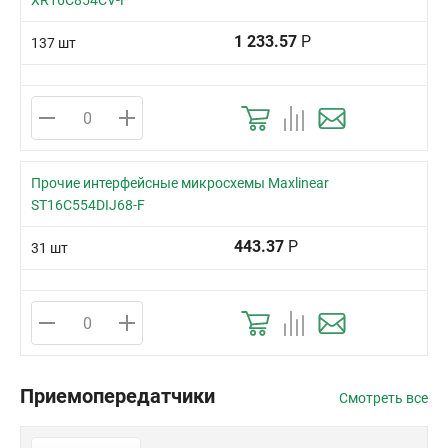
XR16C854CV-F
1 233.57
Р
137 шт
Прочие интерфейсные микросхемы Maxlinear
ST16C554DIJ68-F
443.37
Р
31 шт
Приемопередатчики
Смотреть все