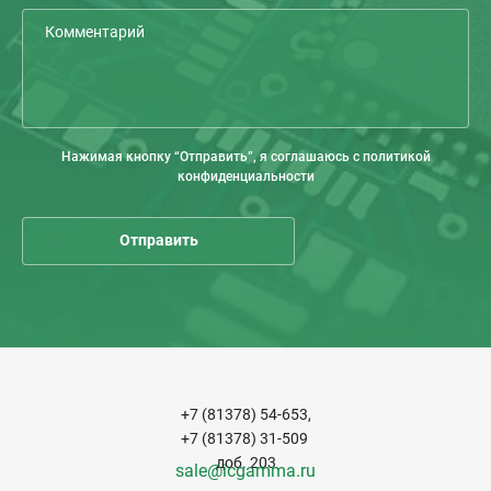
Нажимая кнопку “Отправить”, я соглашаюсь с политикой
конфиденциальности
+7 (81378) 54-653,
+7 (81378) 31-509
доб. 203
sale@icgamma.ru