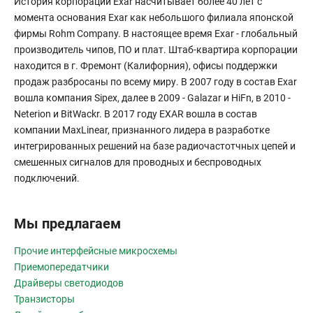
История корпорации Exar насчитывает более 40 лет с
момента основания Exar как небольшого филиала японской
фирмы Rohm Company. В настоящее время Exar - глобальный
производитель чипов, ПО и плат. Штаб-квартира корпорации
находится в г. Фремонт (Калифорния), офисы поддержки
продаж разбросаны по всему миру. В 2007 году в состав Exar
вошла компания Sipex, далее в 2009 - Galazar и HiFn, в 2010 -
Neterion и BitWackr. В 2017 году EXAR вошла в состав
компании MaxLinear, признанного лидера в разработке
интегрированных решений на базе радиочастотчных цепей и
смешенных сигналов для проводных и беспроводных
подключений.
Мы предлагаем
Прочие интерфейсные микросхемы
Приемопередатчики
Драйверы светодиодов
Транзисторы