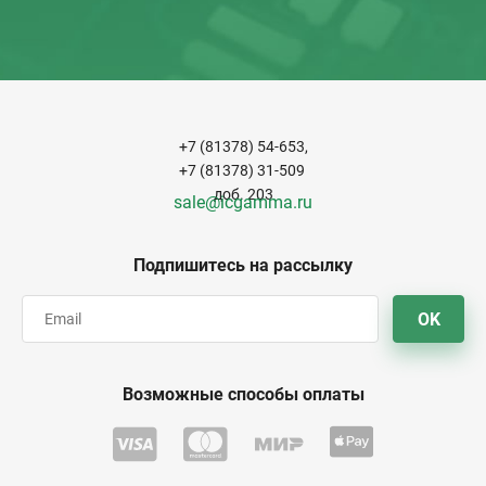
+7 (81378) 54-653,
+7 (81378) 31-509
доб. 203
sale@icgamma.ru
Подпишитесь на рассылку
OK
Возможные способы оплаты