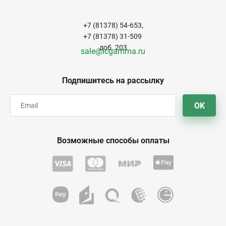
+7 (81378) 54-653,
+7 (81378) 31-509
доб. 203
sale@icgamma.ru
Подпишитесь на рассылку
OK
Возможные способы оплаты