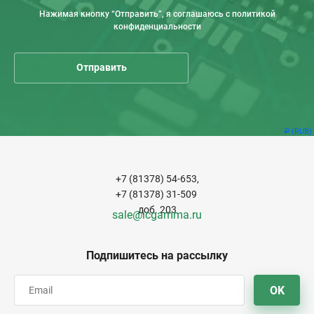
Нажимая кнопку “Отправить”, я соглашаюсь с политикой
конфиденциальности
(RUB)
Р
+7 (81378) 54-653,
+7 (81378) 31-509
доб. 203
sale@icgamma.ru
Подпишитесь на рассылку
OK