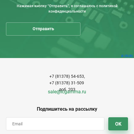
Нажимая кнопку “Отправить”, я соглашаюсь с политикой
конфиденциальности
(RUB)
Р
+7 (81378) 54-653,
+7 (81378) 31-509
доб. 203
sale@icgamma.ru
Подпишитесь на рассылку
OK