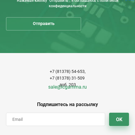
Нажимая кнопку “Отправить”, я соглашаюсь с политикой
конфиденциальности
+7 (81378) 54-653,
+7 (81378) 31-509
доб. 203
sale@icgamma.ru
Подпишитесь на рассылку
OK