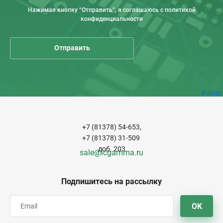
Нажимая кнопку “Отправить”, я соглашаюсь с политикой
конфиденциальности
(RUB)
Р
+7 (81378) 54-653,
+7 (81378) 31-509
доб. 203
sale@icgamma.ru
Подпишитесь на рассылку
OK