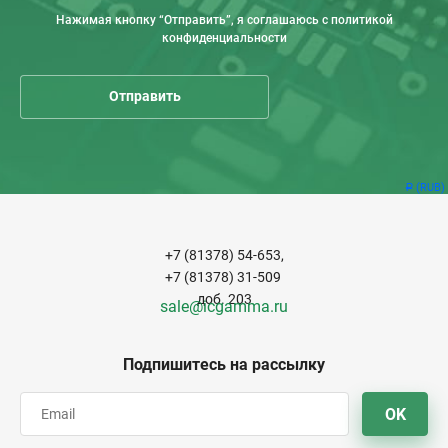
Нажимая кнопку “Отправить”, я соглашаюсь с политикой
конфиденциальности
(RUB)
Р
+7 (81378) 54-653,
+7 (81378) 31-509
доб. 203
sale@icgamma.ru
Подпишитесь на рассылку
OK