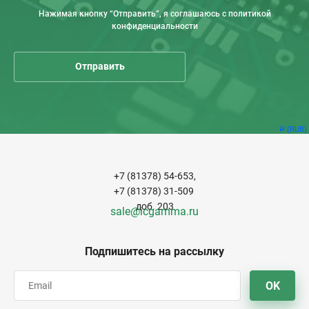
Нажимая кнопку “Отправить”, я соглашаюсь с политикой
конфиденциальности
(RUB)
Р
+7 (81378) 54-653,
+7 (81378) 31-509
доб. 203
sale@icgamma.ru
Подпишитесь на рассылку
OK