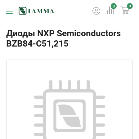
0
0
Диоды NXP Semiconductors
BZB84-C51,215