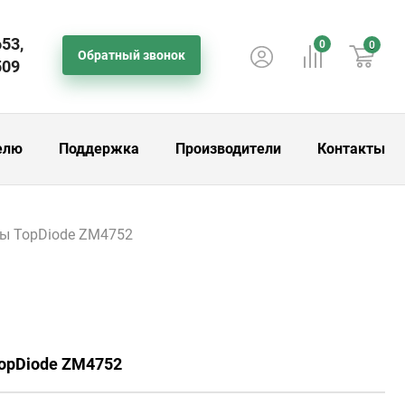
653,
0
0
Обратный звонок
509
елю
Поддержка
Производители
Контакты
ы TopDiode ZM4752
TopDiode ZM4752