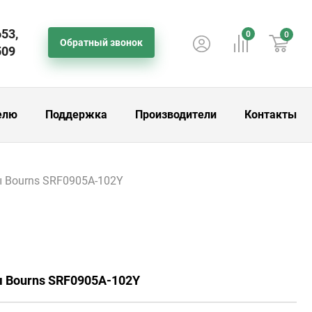
653,
0
0
Обратный звонок
509
елю
Поддержка
Производители
Контакты
 Bourns SRF0905A-102Y
ы Bourns SRF0905A-102Y