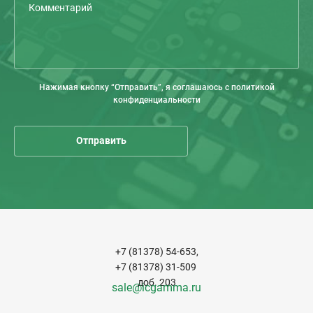
Нажимая кнопку “Отправить”, я соглашаюсь с политикой
конфиденциальности
+7 (81378) 54-653,
+7 (81378) 31-509
доб. 203
sale@icgamma.ru